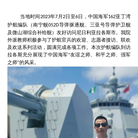
当地时间
年
月
日至
日，中国海军
亚丁湾
2023
7
2
6
162
护航编队（南宁舰
导弹驱逐舰、三亚号导弹护卫舰
052D
及微山湖综合补给舰）友好访问尼日利亚拉各斯市。
我院
外派
教师积极
参与了护航官兵的欢迎、志愿者接访、联欢
及欢送系列活动，圆满完成各项工作。
本次护航编队到访
拉各斯充分展现了中国海军
“友谊之师
、
和平之师
、
强军
之师
”的风采
。