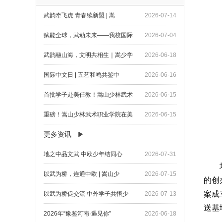
武韵牵飞虎 青春续新盟 | 嵩
2026-07-14
赋能全球，武动未来——我校国际
2026-07-04
武韵融山海，文明共相生｜嵩少学
2026-06-18
国际中文日 | 五艺和鸣共鉴中
2026-06-16
首批学子赴美任教！嵩山少林武术
2026-06-15
重磅！嵩山少林武术职业学院在美
2026-06-15
更多资讯
地之中品文武 中欧少年结同心
2026-07-31
以武为桥，连通中欧 | 嵩山少
2026-07-15
的创
案成
以武为桥促交流 中外学子共悟少
2026-07-13
送基
2026年“豫鉴河南·遇见你”
2026-06-18