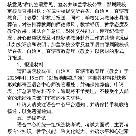
核意见”栏内签署意见、签名并加盖学校公章，部属院校
审核后直接报送；省属学校提交所在省、自治区、直辖市
教育厅（教委）审核后报送。同时，学校须为教师出具推
荐信，对被推荐教师的师德师风，教学经历、教学态度及
教学效果，团队合作意识，对外交往能力，遵守纪律情
况，身心健康状况及可能影响教师赴外工作的其他情况做
出如实评价和说明，加盖学校公章及签字后由部属院校或
所在省、自治区、直辖市教育厅（教委）以密封的形式一
并报送。
5、
报送材料
请部属院校或省、自治区、直辖市教育厅（教委）于
2025年4月15日前（以当地邮戳为准）将推荐材料以快递
形式邮寄至语合中心师资管理处，并确保推荐信、申请
表、汇总表等材料齐全，逾期将不予受理。不接受个人邮
寄的未经相关部门审核的相关材料。
申请人请关注
语合中心
平台通知，并请保持手机联络
畅通，以免遗漏通知。
五
、
选拔考试
语合中心将统一组织选拔考试。考试为面试，主要考
察专业知识、教学技能、跨文化能力、外语水平和心理素