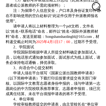
（
5）履职考评表或任期工作总结（此前未担任过志
愿者或公派教师的不需此项材料）；
注：为保障个人信息安全，户口本及身份证复印件请
在不影响使用的空白处标识
“此证件仅用于外派教师报名
使用”。
请申请人将以上材料整理为一个
pdf文档，文件名
以“姓名+联系电话”命名，邮件以“姓名+国际外派教师材
料”命名，发送至邮箱：Songshanshaolingbl@163.com，材
料递交截止时间为
2025年4月1日17：00
，过期不予受理。
2、学院面试
学院国际部根据申请人所提交材料确定参加面试人
员，以电话形式通知参加面试，面试形式为线上面试，请
务必保持电话通畅，择优录取。
3、向语合中心
提交材料
申请人须在平台填写《国家公派出国教师申请表》
（以下简称申请表）下载打印后按要求提交有关部门审
核。以国际中文教育志愿者身份申报的，须与申请第一志
愿岗位的中方院校联系推荐事宜。志愿者申报前，须已完
成离任结算。未在平台填报申请表的将不予受理。
4、
单位审核
学校审核教师提交的申请表，由主管校长在
“单位审