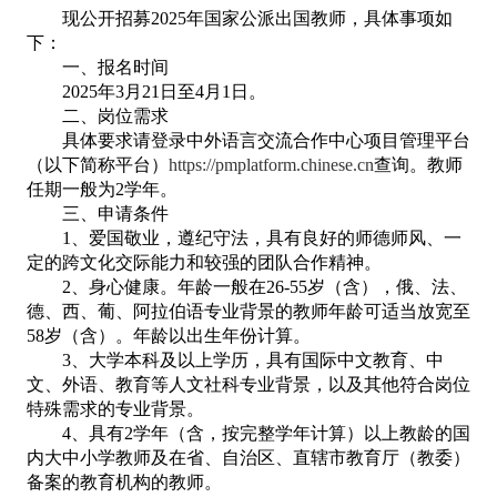
现公开招募
2025年国家公派出国教师，具体事项如
下：
一、
报名时间
2025年3月2
1
日至
4月
1
日。
二、岗位需求
具体要求请登录中外语言交流合作中心项目管理平台
（以下简称平台）
https://pmplatform.chinese.cn
查询。教师
任期一般为
2学年
。
三、申请条件
1、
爱国敬业，遵纪守法，具有良好的师德师风、一
定的跨文化交际能力和较强的团队合作精神。
2
、
身心健康。年龄一般在
26-55岁（含），俄、法、
德、西、葡、阿拉伯语专业背景的教师年龄可适当放宽至
58岁（含）。年龄以出生年份计算。
3
、
大学本科及以上学历，具有国际中文教育、中
文、外语、教育等人文社科专业背景，以及其他符合岗位
特殊需求的专业背景。
4
、
具有
2学年（含，按完整学年计算）以上教龄的国
内大中小学教师及在省、自治区、直辖市教育厅（教委）
备案的教育机构的教师。