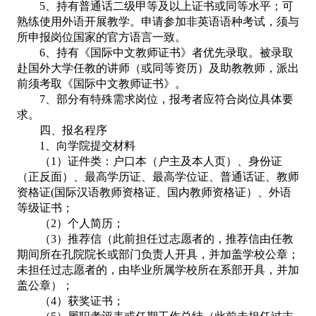
5
、
持有普通话二级甲等及以上证书或同等水平；可
熟练使用外语开展教学。申请参加非英语语种考试，须与
所申报岗位国家的官方语言一致。
6
、
持有《国际中文教师证书》者优先录取。被录取
赴国外大学任教的讲师（或同等资历）及助教教师，派出
前须考取《国际中文教师证书》。
7
、
部分有特殊需求岗位，报考者应符合岗位具体要
求。
四、报名程序
1、向学院提交材料
（
1）证件类：户口本（户主及本人页）、身份证
（正反面）、最高学历证、最高学位证、普通话证、教师
资格证(国际汉语教师资格证、国内教师资格证）、外语
等级证书；
（
2）个人简历；
（
3）推荐信（此前担任过志愿者的，推荐信由任教
期间所在孔院院长或部门负责人开具，并加盖学校公章；
未担任过志愿者的，由毕业所属学校所在系部开具，并加
盖公章）；
（
4）获奖证书；