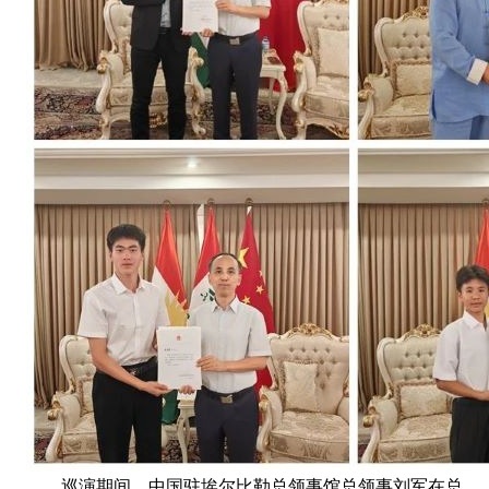
巡演期间，中国驻埃尔比勒总领事馆总领事刘军在总