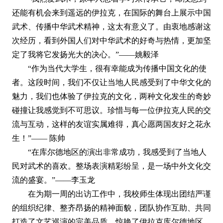
还能有机会来到遥远的伊拉克，在国际的舞台上展示中国
武术、传播中华武术精神，这太有意义了。由衷地感谢这
次经历，看到外国人们对中华武术的好奇与热情，更加坚
定了我将它发扬光大的决心。”——姚毅泽
“作为当代大学生，很有幸能成为传播中国文化的使
者。这段时间，我们不仅让当地人民感受到了中华文化的
魅力，我们也体验了伊拉克的文化，两种文化发生的奇妙
碰撞让我感觉到不可思议。珍惜与每一位伊拉克人民的交
流与互动，这样的友谊实属难得，真心愿两国友好之花永
生！”
—— 陈帅
“在库尔德地区的演出非常成功，我感受到了当地人
民对武术的喜欢。整场表演精彩纷呈，是一场中外文化交
流的盛宴。”——李玉龙
在为期一周的出访工作中，我校师生体现出团结严谨
的组织纪律、整齐昂扬的精神面貌，团队协作互助、共同
打造了文艺巡演的完美品质，惊艳了伊拉克库尔德地区，