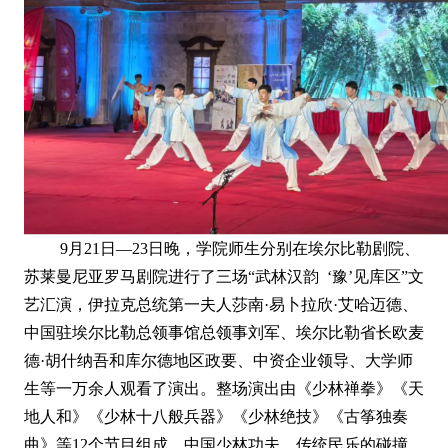
9月21日—23日晚，学院师生分别在埃尔比勒剧院、
苏莱曼尼亚罗马剧院进行了三场“武林汉韵 ‘豫’见库区”文
艺汇演，伊拉克总统第一夫人莎南·易卜拉欣·艾哈迈德、
中国驻埃尔比勒总领事馆总领事刘军、埃尔比勒省长欧麦
德·胡什纳吾和库尔德地区政要、中资企业领导、大学师
生等一万余人观看了演出。整场演出由《少林禅拳》《天
地人和》《少林十八般兵器》《少林绝技》《古筝独奏
曲》等12个节目组成，中国少林功夫、传统民乐的碰撞，