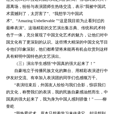
愿离场，纷纷与表演团师生热络交流，表示“我被中国武
术震撼到了，太厉害了”、“我想学习中国武
术”、“Amazing Unbelievable ”“这是我目前为止看到过的
最棒表演”。这场精彩的文艺演出集古典、传统和武术特
色于一体，充分展现了中国文化艺术的魅力，让他们对中
国文化有了更深刻的认识。这些博大精深的中国文化节目
令他们印象深刻，他们都希望将来能再有机会欣赏到这样
具有鲜明中国特色的文艺演出。
（三）演出学生感悟“中国真的强大起来了！”
自豪地立于传播民族文化的舞台、用精彩表演进行中
伊友好交流、有幸加入表演团的同学们也感慨万千。
“表演结束后，外国友人纷纷与我们合影，惊叹我们
的文化，称赞我们的表演，我的民族自豪感油然而生，中
国真的强大起来了，我为身为中国人感到骄傲！” ——柳
奎屹
“我热爱武术，原本只想着学习来传承它，却没想到