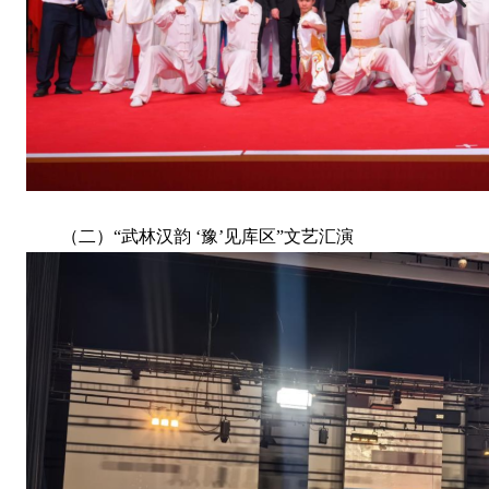
（二）“武林汉韵 ‘豫’见库区”文艺汇演