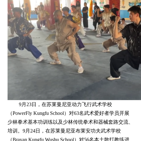
9月23日，在苏莱曼尼亚动力飞行武术学校
（PowerFly Kungfu School）对63名武术爱好者学员开展
少林拳术基本功训练以及少林传统拳术和器械套路交流、
培训。9月24日，在苏莱曼尼亚布莱安功夫武术学校
（Brayan Kungfu Wushu School）对56名本土散打教练进