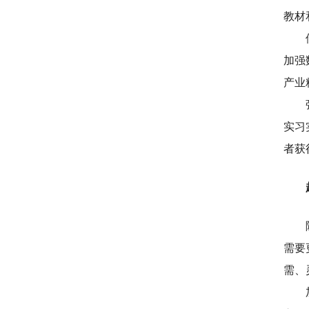
教材
加强
产业
实习
者获
需要
需、