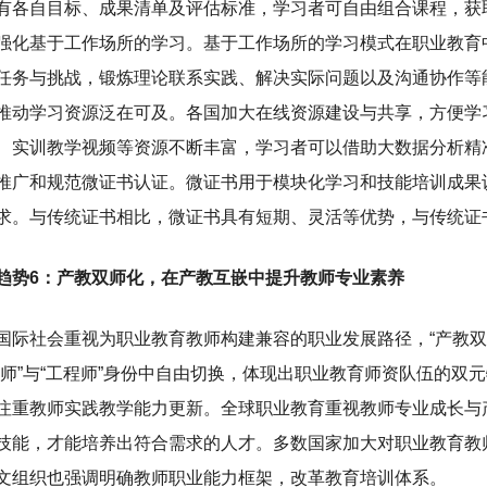
有各自目标、成果清单及评估标准，学习者可自由组合课程，获
强化基于工作场所的学习。基于工作场所的学习模式在职业教育
任务与挑战，锻炼理论联系实践、解决实际问题以及沟通协作等
推动学习资源泛在可及。各国加大在线资源建设与共享，方便学
、实训教学视频等资源不断丰富，学习者可以借助大数据分析精
推广和规范微证书认证。微证书用于模块化学习和技能培训成果
求。与传统证书相比，微证书具有短期、灵活等优势，与传统证
趋势6：产教双师化，在产教互嵌中提升教师专业素养
国际社会重视为职业教育教师构建兼容的职业发展路径，“产教双
教师”与“工程师”身份中自由切换，体现出职业教育师资队伍的双
注重教师实践教学能力更新。全球职业教育重视教师专业成长与
技能，才能培养出符合需求的人才。多数国家加大对职业教育教
文组织也强调明确教师职业能力框架，改革教育培训体系。