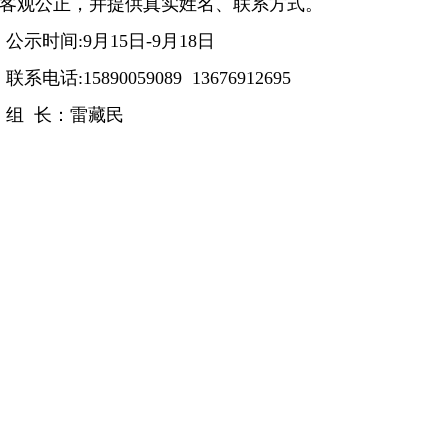
客观公正，并提供真实姓名、联系方式。
公示时间:9月15日-9月18日
联系电话:15890059089 13676912695
组 长：雷藏民
副组长：高洋洋
成 员：牛鹏飞 杨艺博 聂守鑫 屈梦瑶 张 瑞
黄 敏 张月杰 郑梦丽 胡心雨 王丽萍 崔阳懿
张嘉婧 刘雅文 武建敏 井广通 曹顺顺 王承士
范世涛 董梦飞 郭 方 唐桂果 武健豪 李纪光
张 宇 唐兴欣 邬家辉 安义龙 杨跃博 李世晨
亚辉