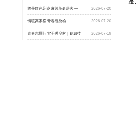
是、
踏寻红色足迹 赓续革命薪火 —
2026-07-20
情暖高家窑 青春慰桑榆 ——
2026-07-20
青春志愿行 实干暖乡村｜信息技
2026-07-19
劳动美化村居 学习筑牢防线 信
2026-07-17
追寻红色足迹 赓续红色血脉—信
2026-07-06
更多资讯
信息技术系召开专题学习与警示教
2026-04-10
信息技术系团支书培训——促进团
2024-05-11
信息技术系组织新生进行图书馆入
2023-09-07
尹
信息技术系组织新生学习学生日常
2023-09-06
信息技术系组织召开新学期学管工
2023-09-05