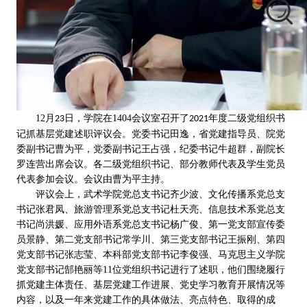
12
月
日，
学
院在
1404
会议室召开了
年度二级党组织书
23
2021
记抓
基层
党建述职评议会。党委书记田逸，省党建指导员、院党
委副书记曹为平，党委副书记王占强，纪委书记牛超群，副院长
罗连营出席会议。各二级党组织书记、部分教师代表及学生党员
代表参加会议。会议由曹为平主持。
评议会上，武术学院党总支书记齐少波、文化传播系党总支
书记张君凤、旅游管理系党总支书记杜天亮、信息技术系党总支
书记尚洪媛、应用外语系党总支书记杨广俊、第一党支部宣传委
员景静、第二党支部书记常学川、第三党支部书记王振刚、第四
党支部书记张志莹、本科部党支部书记李俊强、马克思主义学院
党支部书记郜艳丽等
11
位党组织书记进行了述职，他们围绕履行
抓党建主体责任、基层党建工作进展、党史学习教育开展情况等
内容，以及一年来党建工作的具体做法、亮点特色、取得的成