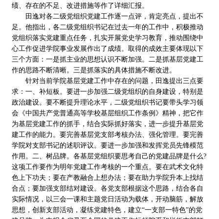
绩、存在的不足、改进措施等作了详细汇报。
田逸对各二级党组织党建工作逐一点评，肯定亮点，提出不
足。他指出，各二级党组织书记在过去一年的工作中，积极推动
党组织落实党建重点任务，扎实开展党史学习教育，推动围绕中
心工作促进学院事业发展作出了成绩。取得的成效主要体现以下
三个方面：一是抓主业的思想认识不断加强。二是抓基层党建工
作的思路不断清晰。三是抓落实的具体措施不断改进。
针对当前学院基层党建工作中存在的问题，田逸提出三点要
求：一、补短板。要进一步加强二级党组织的自身建设，特别是
政治建设。要不断提升理论水平，二级党组织书记要带头学习领
会《中国共产党普通高等学校基层组织工作条例》精神，把它作
为基层党建工作的抓手，结合实际抓好落实，进一步提升基层党
建工作的能力。要完善基层党支部考核办法、强化管理。要完善
学院对支部书记的述职评议。要进一步加强和发挥党员先锋模范
作用。二、树品牌。各基层党组织要思考自己的党建品牌是什么
?
这项工作要作为明年党建工作考核的一个重点。要在武术文化特
色上下功夫；要在产教融合上想办法；要在助力学院升本上找结
合点；要加强支部结对建设。各党支部根据这个思路，结合各自
实际情况，以三会一课和主题党日活动为载体，开动脑筋，解放
思想，创新支部活动，凝练党建特色，建立“一支部一特色”的党