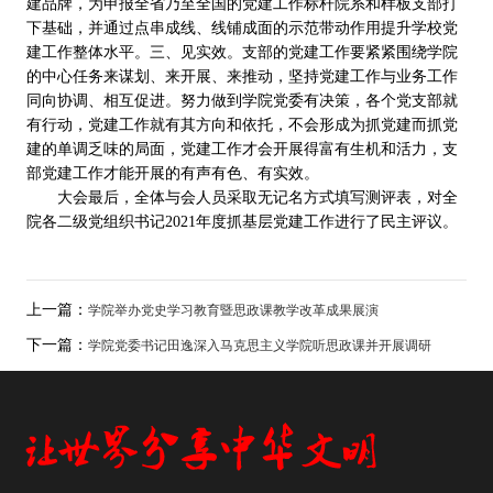
建品牌，为申报全省乃至全国的党建工作标杆院系和样板支部打
下基础，并通过点串成线、线铺成面的示范带动作用提升学校党
建工作整体水平。三、见实效。支部的党建工作要紧紧围绕学院
的中心任务来谋划、来开展、来推动，坚持党建工作与业务工作
同向协调、相互促进。努力做到学院党委有决策，各个党支部就
有行动，党建工作就有其方向和依托，不会形成为抓党建而抓党
建的单调乏味的局面，党建工作才会开展得富有生机和活力，支
部党建工作才能开展的有声有色、有实效。
大会最后，全体与会人员采取无记名方式填写测评表，对全
院各二级党组织书记
2021
年度抓基层党建工作进行了民主评议。
上一篇：
学院举办党史学习教育暨思政课教学改革成果展演
下一篇：
学院党委书记田逸深入马克思主义学院听思政课并开展调研 ​