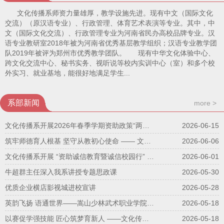
文化传播系师资力量雄厚，教学设施先进。现有中文（国际文化
交流）（原汉语专业）、行政管理、体育艺术表演等专业。其中，中
文（国际文化交流）、行政管理专业为河南省民办高校品牌专业。汉
语专业教研室2018年被为河南省优秀基层教学组织；汉语专业教学团
队2019年被评为郑州市优秀教学团队。 现有中华文化体验中心、
跨文化交流中心、秘书实务、视听说等校内实训中心（室）和多个校
外实习、就业基地，能很好地满足学生...
系部新闻
more >
文化传播系开展2026年春季学期资助政策“两节课”宣讲活动
2026-06-15
筑牢师德育人根基 坚守从教初心使命 —— 文化传播系开展师德师风专题学习活动
2026-06-06
文化传播系开展 “资助诚信教育暨诚信校园行” 主题班会活动
2026-06-01
牛超群主任深入我系讲授专题思政课
2026-05-30
优质企业横店影视城进校宣讲
2026-05-28
英韵飞扬 语通世界——嵩山少林武术职业学院2026年英语口语技能大赛圆满收官
2026-05-18
以赛促学强技能 匠心筑梦育新人 ——文化传播系2026年度中文/行管专业职业技能大赛圆满落幕
2026-05-18