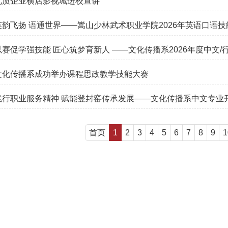
优质企业横店影视城进校宣讲
英韵飞扬 语通世界——嵩山少林武术职业学院2026年英语口
以赛促学强技能 匠心筑梦育新人 ——文化传播系2026年
文化传播系成功举办课程思政教学技能大赛
践行职业服务精神 赋能登封窑传承发展——文化传播系中文专业
首页
1
2
3
4
5
6
7
8
9
1