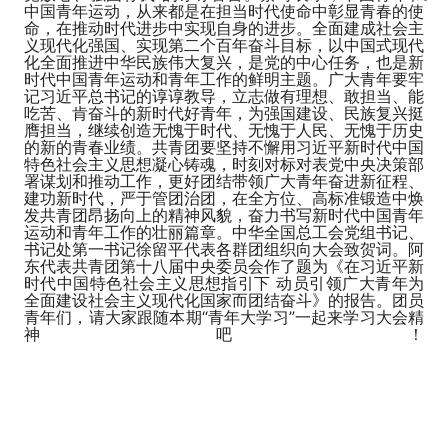
中国青年运动，从来都是在担当时代使命中彰显青春的使
命，在推动时代进步中实现自身的进步。全面建成社会主
义现代化强国、实现第二个百年奋斗目标，以中国式现代
化全面推进中华民族伟大复兴，是党的中心任务，也是新
时代中国青年运动和青年工作的鲜明主题。广大青年要牢
记习近平总书记的谆谆教导，立志做有理想、敢担当、能
吃苦、肯奋斗的新时代好青年，为强国建设、民族复兴挺
膺担当，继续创造无愧于时代、无愧于人民、无愧于历史
的新的青春业绩。共青团要坚持不懈用习近平新时代中国
特色社会主义思想凝心铸魂，时刻对标对表党中央决策部
署谋划和推动工作，更好团结带领广大青年奋进新征程、
建功新时代，严于管团治团，在全方位、高标准锻造中焕
发共青团昂扬向上的精神风貌，奋力书写新时代中国青年
运动和青年工作的壮丽篇章。
中华全国总工会党组书记、
书记处第一书记徐留平代表各群团组织向大会致贺词。阿
东代表共青团第十八届中央委员会作了题为《在习近平新
时代中国特色社会主义思想指引下 动员引领广大青年为
全面建设社会主义现代化国家而团结奋斗》的报告。
团员
青年们，请大家跟随本期“青年大学习”一起来学习大会精
神吧！