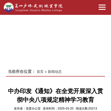
当前所在位置：
>
首页
新闻动态
中办印发《通知》在全党开展深入贯
彻中央八项规定精神学习教育
发布者：党委办公室 发布时间：2025-03-20 阅读次数:20213