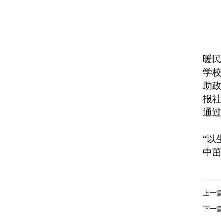
暖民
学
助
报社
通
“以
中
上一
下一