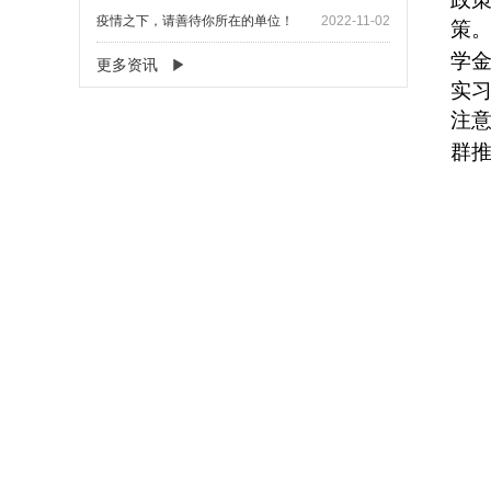
疫情之下，请善待你所在的单位！
2022-11-02
策
学
更多资讯
实
注
群