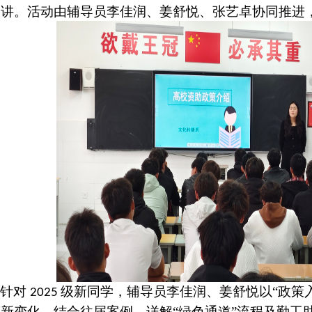
宣讲。活动由辅导员
李佳润、
姜舒悦
、张艺卓
协同推进
针对
级新同学，
辅导员
李佳润
、
姜舒悦以
“政策
20
25
策
新变化
。
结合往届案例，详解
“绿色通道”流程及勤工