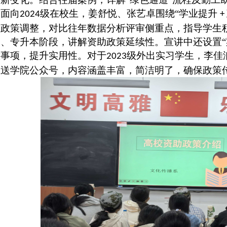
。面向
级在校生，姜舒悦、张艺卓围绕“学业提升
20
24
+
金
政策
调整，对比往年数据分析评审侧重点，指导学生
习、专升本阶段，讲解资助政策延续性。宣讲中还设置
意事项，提升实用性。对于
级外出实习学生，李佳
20
23
推送
学院公众号
，内容涵盖
丰富，简洁明了，
确保政策