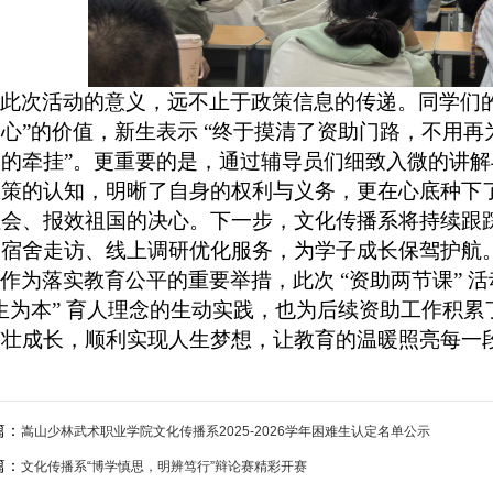
此次活动的意义，远不止于政策信息的传递。同学们
心”的价值
，
新生表示
“终于摸清了资助门路，不用再
校的牵挂”。更重要的是，通过辅导员们细致入微的讲
政策的认知，明晰了自身的权利与义务，更在心底种下了
会、报效祖国的决心。下一步，文化传播系将持续跟踪
过宿舍走访、线上调研优化服务，为学子成长保驾护航
作为落实教育公平的重要举措，此次
“资助两节课”
生为本” 育人理念的生动实践，也为后续资助工作积
茁壮成长，顺利实现人生梦想，让教育的温暖照亮每一
篇：
嵩山少林武术职业学院文化传播系2025-2026学年困难生认定名单公示
篇：
文化传播系“博学慎思，明辨笃行”辩论赛精彩开赛