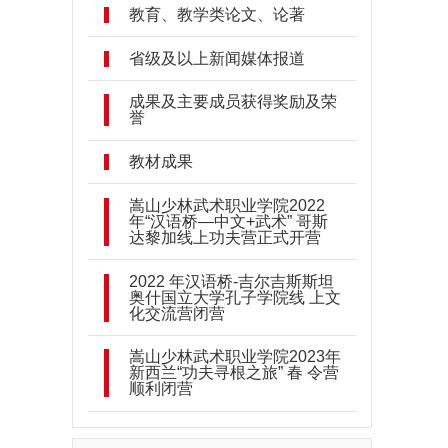
教育、教学类论文、论著
省级及以上新闻媒体报道
成果及主要成员获得奖励及荣
誉
教材成果
嵩山少林武术职业学院2022
年“汉语桥—中文+武术” 哥斯
达黎加线上功夫营正式开营
2022 年汉语桥-吉尔吉斯斯坦
奥什国立大学孔子学院线 上文
化交流营闭营
嵩山少林武术职业学院2023年
新西兰“功夫寻根之旅” 春 令营
顺利闭营