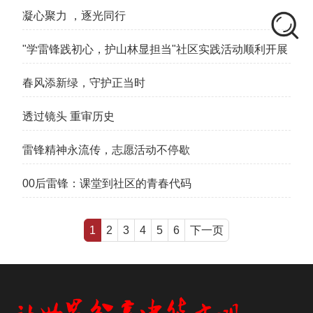
凝心聚力 ，逐光同行
"学雷锋践初心，护山林显担当"社区实践活动顺利开展
春风添新绿，守护正当时
透过镜头 重审历史
雷锋精神永流传，志愿活动不停歇
00后雷锋：课堂到社区的青春代码
1
2
3
4
5
6
下一页