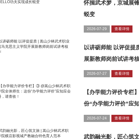
怀揣武术梦，京城展锋
蜕变
2026-07-29
查看详情
以讲砺师能 以评促提
展新教师岗前试讲考
2026-07-27
查看详情
【办学能力评价专栏】
份“办学能力评价”应
2026-07-24
查看详情
武韵融光影，匠心筑文