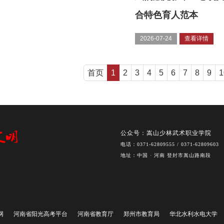
合特色育人范本
2026-07-24
查看详情
首页
1
2
3
4
5
6
7
8
9
1
公众号：嵩山少林武术职业学院
电话：0371-62809555 / 0371-62809603
地址：中国 · 河南 登封市嵩山路南段
网
河南省阳光高考平台
河南省教育厅
郑州市教育局
华北水利水电大学