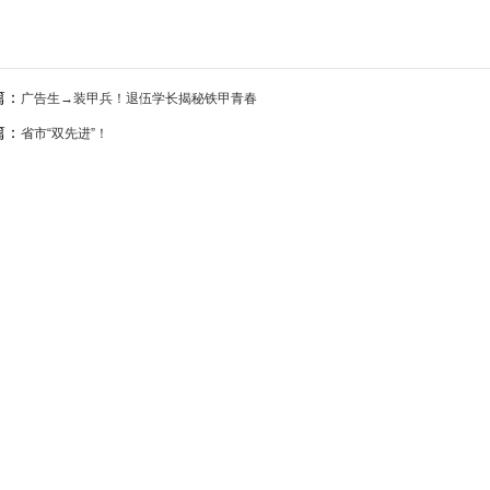
篇：
广告生→装甲兵！退伍学长揭秘铁甲青春
篇：
省市“双先进”！