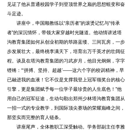
见证了他从普通校园学子到登顶世界之巅的思想蜕变和奋
斗足迹。
讲座中，申国顺教练以“亲历者”的滚烫记忆与“传承
者”的深沉情怀，带领大家穿越时光隧道。他动情讲述塔
沟教育集团如何从创业初期的筚路蓝缕、三间瓦房，一步
步发展壮大，最终桃李满天下，培育出万千英才的壮阔征
程。谈及在塔沟教育集团的习武岁月，他目光炯炯，字字
铿锵：“‘拼搏、坚持、超越’——这六个字的校训精神，早
已融进我的血液！它不仅是支撑我登上冠军领奖台的核心
引擎，更是集团赋予每一位学子最珍贵的人生底色！”他
用自己的冠军征途，生动勾勒出郑州少林塔沟教育集团从
一招一式的专业教学，到国际顶尖赛场的荣耀巅峰之间，
那坚实而完整的育人链条。
讲座尾声，全体教职工深受触动。
学务部副主任李雅