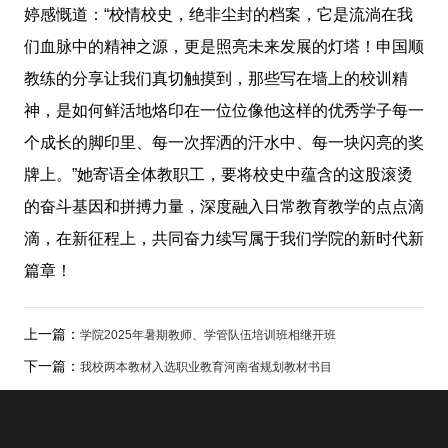
婷
感慨道：“校情校史，绝非尘封的档案，它是流淌在我
们血脉中的精神之源，更是照亮未来发展的灯塔！申国顺
教练的分享让我们真切触摸到，那些写在墙上的校训精
神，是如何鲜活地烙印在一位位像他这样的优秀学子每一
个成长的脚印里、每一次挥洒的汗水中、每一块闪亮的奖
牌上。”她寄语全体教职工，要将校史中蕴含的这股滚烫
的奋斗基因和拼搏力量，深度融入日常教育教学的点点滴
滴，在新征程上，共同奋力续写属于我们学院的新时代新
篇章！
上一篇：
学院2025年暑期教师、学管队伍培训班相继开班
下一篇：
我校两本教材入选职业教育河南省规划教材书目