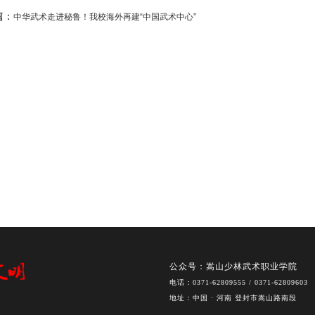
篇：
中华武术走进秘鲁！我校海外再建“中国武术中心”
公众号：嵩山少林武术职业学院
电话：0371-62809555 / 0371-62809603
地址：中国 · 河南 登封市嵩山路南段