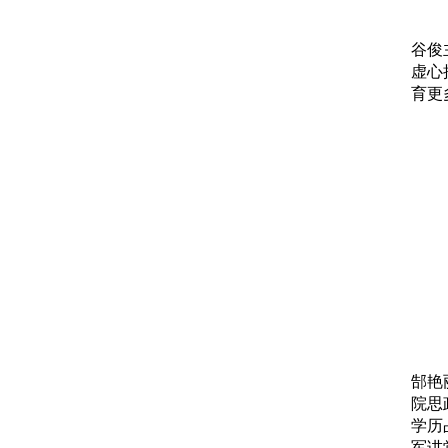
谷俊
虚心
育更
郜艳
院思
学历
军讲