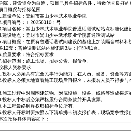
学院，建设资金为自筹，项目已具备招标条件，特邀信誉良好的
项目概况与招标范围
1.建设单位：登封市嵩山少林武术职业学院
2.项目编号：﹝20250310﹞号
3.项目名称：嵩山少林武术职业学院普通话测试站站点标准化建
4.建设地点：登封市嵩山少林武术职业学院普通话测试站
5.项目概况：在原有普通话测试间建设的基础上加装隔音材料和
备12套；普通话测试站内标识牌3块；打印机1台。
6.质量要求：符合招标要求
7.招标范围：施工现场、招标公告、报价单。
投标人资格要求
1.投标人必须具有完全民事行为能力，在人员、设备、资金等方
2.投标人必须实地查看施工现场后再报名，未报名人员不得参
。
3.施工过程中对周围建筑物、附属设施、设备、线路等造成损坏
4.投标人中标后必须严格履行合同条款并开具发票。
5.本工程最终解释权归招标单位所有。
6.投标人开标时要按照以下清单携带初次报价表，现场竞争性报
本次招标具体内容如下：