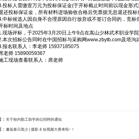
3.投标人需缴壹万元为投标保证金(于开标截止时间前以现金形
退还投标保证金，所有材料进场验收合格后凭票据无息退还投标
4.中标候选人因自身不合理原因自行放弃或不签订合同的，竞标
开标时间及地点
1.现场评标，于2025年3月20日上午9点在嵩山少林武术职业学
2.本次招标公告同时在中国招标与采购网www.zbytb.com及
3.报名联系人：李老师 15937185075
席老师 15890059367
施工现场查看联系人：席老师
嵩山少林武术
2025年3
篇：
关于校内勤工助学岗位招聘的通知
篇：
邂逅春日嵩少 | 摄影 & 短视频大赛来啦~！