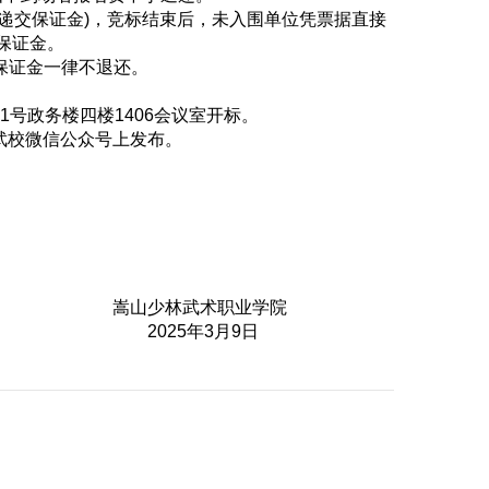
式递交保证金)，竞标结束后，未入围单位凭票据直接
保证金。
保证金一律不退还。
院1号政务楼四楼1406会议室开标。
塔沟武校微信公众号上发布。
职业学院
月9日