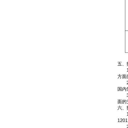
五、
方面
国内
面的
六、
120