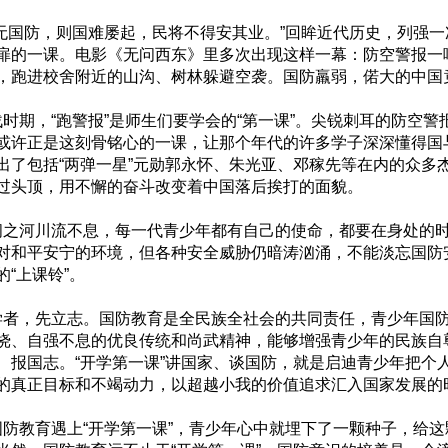
无国防，则国难屡起，民将不得安其业。”回眸近代历史，列强
扉的一课。电影《无问西东》里多次出现这样一幕：防空警报一
，跑进校舍附近的山沟、树林躲避空袭。国防羸弱，偌大的中国
时期，“跑警报”是师生们要学会的“第一课”。尖锐刺耳的防空
或许正是这刻骨铭心的一课，让那个年代的许多学子深深懂得国
出了包括“两弹一星”元勋郭永怀、朱光亚、邓稼先等在内的众多
过头顶，用不懈的奋斗改变着中国落后挨打的面貌。
之河川流不息，每一代青少年都有自己的使命，都要在身处的时
对和平安宁的环境，但各种安全威胁仍暗涛汹涌，不能淡忘国防安
的“上课铃”。
者，先立志。国防教育是全民族全社会的共同责任，青少年国防
挠、自强不息的优良传统和尚武精神，能够增强青少年的民族自
、报国志。“开学第一课”讲国家、谈国防，就是启迪青少年把个
的真正目标和不竭动力，以超越小我的价值追求汇入国家发展的
防教育遇上“开学第一课”，青少年心中就埋下了一颗种子，给