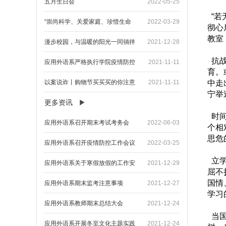
五月生日会
2022-05-25
“若
“崇尚科学、关爱家庭、珍惜生命
2022-03-29
彻心
教室
漫步校园，与温暖的阳光一同徜徉
2021-12-28
抗战
应用外语系严格执行学院疫情防控
2021-11-11
育。
以案说诈丨购物节买买买的你注意
2021-11-11
中走
宁举
更多资讯
时间
应用外语系召开期末考试考务会
2022-06-03
个相
思危
应用外语系召开疫情防控工作会议
2022-03-25
立学
应用外语系关于寒假放假的工作安
2021-12-29
屈不
国情
应用外语系期末监考注意事项
2021-12-27
学习
应用外语系教师期末总结大会
2021-12-24
当国
应用外语系开展冬至文化主题实践
2021-12-24