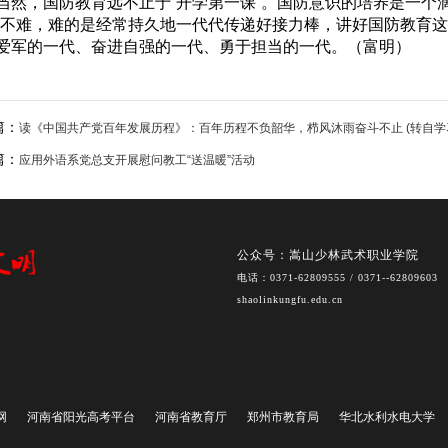
当然，国防教育远不止于“开学第一课”。国防意识的培养是一个
并不难，难的是经常持久地一代代传递好接力棒，讲好国防教育这
爱军的一代、奋进自强的一代、勇于担当的一代。（富明）
篇：
读《中国共产党百年发展历程》：百年历程不负韶华，栉风沐雨奋斗不止 (转自学
篇：
应用外语系党总支开展慰问教工“送温暖”活动
公众号：嵩山少林武术职业学院
电话：0371-62809555 / 0371--62809603
shaolinkungfu.edu.cn
网
河南省阳光高考平台
河南省教育厅
郑州市教育局
华北水利水电大学