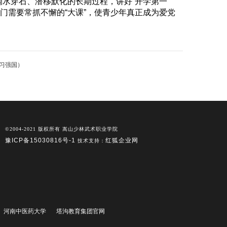
滴水穿石、潜移默化的长期过程，讲好“开学第一
门需要常抓不懈的“大课”，使青少年真正成为爱党
习强国）
©2004-2021 版权所有 嵩山少林武术职业学院
豫ICP备15030816号-1
红狐企业网
技术支持：
河南中医药大学
塔沟教育集团官网