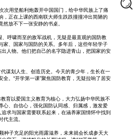
一次次用坚船利炮轰开中国国门，给中华民族上了痛
响，正在上课的西南联大师生跌跌撞撞冲出简陋的
竟然放不下一张安静的书桌。
警报、呼啸而至的敌军战机，无疑是最直观的国防教
与家、国家与国防的关系。多年后，这些年轻学子
杰出人物。他们把自己的名字隐进青山，把国家的安
代谋划人生、创造历史。今天的青少年，生长在一
全。“开学第一课”聚焦国防教育，无疑拉响了居安
教育以爱国主义教育为核心，大力弘扬中华民族不
尊心、自信心，强化国防认同感、归属感，激发爱
人追求与国家需要联系起来，在涵养家国情怀中找到
时代主流。
这颗种子充足的阳光雨露滋养，未来就会长成参天大