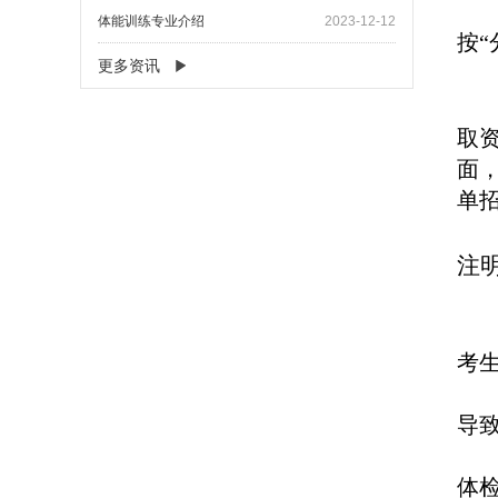
体能训练专业介绍
2023-12-12
按
更多资讯
取
面，
单
注
考
导
体