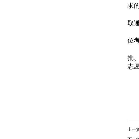
求
取
位
批
志愿
上一