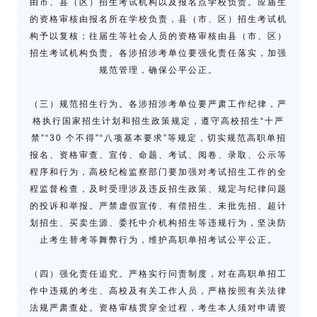
由市、县（区）招生考试机构以及报名点学校负责。应届生
的资格审核由报名所在学校负责，县（市、区）招生考试机
构予以复核；往届生等社会人员的资格审核由县（市、区）
招生考试机构负责。各涉招涉考单位要强化责任落实，加强
规范管理，确保公平公正。
（三）规范招生行为。各涉招涉考单位要严肃工作纪律，严
格执行国家招生计划和招生政策规定，遵守高校招生“十严
禁”“30 个不得”“八项基本要求”等规定，切实规范高职单招
报名、资格审查、宣传、命题、考试、阅卷、录取、公示等
程序和行为，高校纪检监察部门要加强对考试招生工作的全
程监督检查，及时受理涉及违反招生政策、规定与纪律问题
的投诉和举报。严禁虚假宣传、有偿招生、未批先招、超计
划招生、买卖生源、委托中介机构招生等违规行为，坚决防
止考生替考等舞弊行为，维护高职单招考试公平公正。
（四）强化责任追究。严格实行问责制度，对在高职单招工
作中违规的考生、高校及有关工作人员，严格按照有关法律
法规严肃查处。资格审核贯穿全过程，考生本人须对申请资