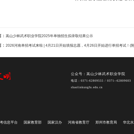
篇：
嵩山少林武术职业学院2025年单独招生拟录取结果公示
篇：
2026河南单招考试来啦 | 4月21日开始填报志愿，4月26日开始进行单招考试！(
公众号：嵩山少林武术职业学院
电话：0371-62809555 / 0371--62809603
shaolinkungfu.edu.cn
考信息平台
国家教育部
国家汉办
河南省教育厅
郑州市教育局
华北水